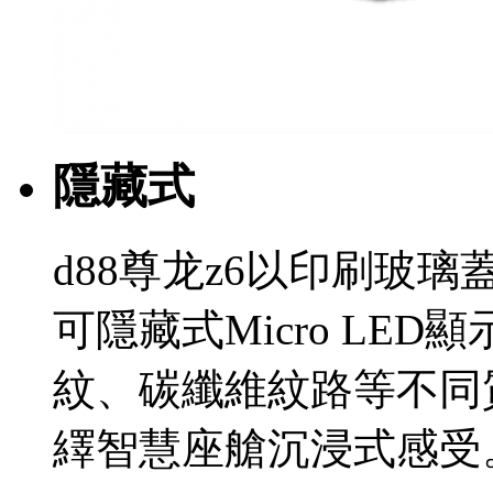
隱藏式
d88尊龙z6以印刷玻
可隱藏式Micro LE
紋、碳纖維紋路等不同
繹智慧座艙沉浸式感受